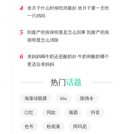
4
坐月子什么时候吃鸡最好 坐月子要一天吃
一只鸡吗
5
剖腹产疤痕很明显是怎么回事 剖腹产疤痕
很明显怎么消除
6
准妈妈喝牛奶还是酸奶好 牛奶和酸奶哪个
更适合准妈妈
热门
话题
海藻绿眼膜
lilia
陈情令
口红
同款
颈霜
抖音
色号
粉底液
阿玛尼