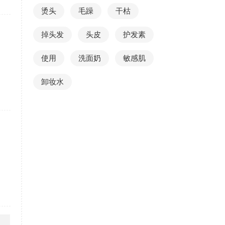
烫头
毛躁
干枯
掉头发
头皮
护发素
使用
洗面奶
敏感肌
卸妆水