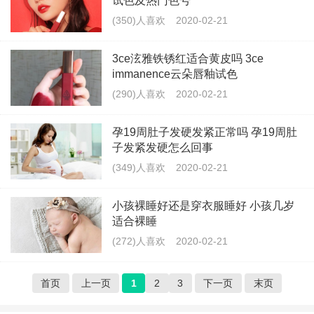
试色及热门色号
(350)人喜欢
2020-02-21
3ce泫雅铁锈红适合黄皮吗 3ce
immanence云朵唇釉试色
(290)人喜欢
2020-02-21
孕19周肚子发硬发紧正常吗 孕19周肚
子发紧发硬怎么回事
(349)人喜欢
2020-02-21
小孩裸睡好还是穿衣服睡好 小孩几岁
适合裸睡
(272)人喜欢
2020-02-21
首页
上一页
1
2
3
下一页
末页