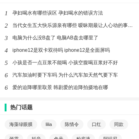
1
孕妇喝水有哪些误区 孕妇喝水的错误方法
2
当代女生五大快乐源泉有哪些 暧昧期最让人心动的事有哪些
3
电脑为什么没B盘了 电脑AB盘去哪里了
4
iphone12是双卡双待吗 iphone12是全面屏吗
5
小孩是否一点豆浆不能喝 小孩空腹喝豆浆好不好
6
汽车加油时要下车吗 为什么汽车加天然气要下车
6
爱的迫降哪里取景 韩剧爱的迫降拍摄地在哪
热门话题
海藻绿眼膜
lilia
陈情令
口红
同款
颈霜
抖音
色号
粉底液
阿玛尼