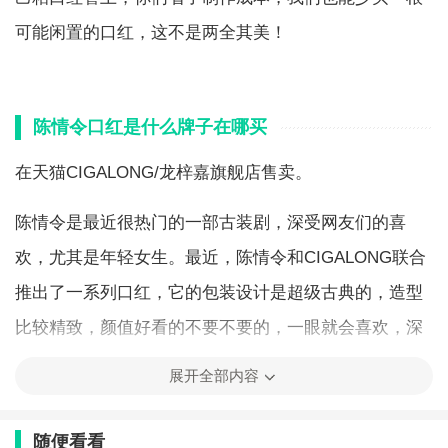
可能闲置的口红，这不是两全其美！
陈情令口红是什么牌子在哪买
在天猫CIGALONG/龙梓嘉旗舰店售卖。
陈情令是最近很热门的一部古装剧，深受网友们的喜
欢，尤其是年轻女生。最近，陈情令和CIGALONG联合
推出了一系列口红，它的包装设计是超级古典的，造型
比较精致，颜值好看的不要不要的，一眼就会喜欢，深
受女性朋友们的喜欢，刚上架不久，就已经卖断货了，
展开全部内容
美眉们的喜欢程度毋庸置疑啊！
随便看看
陈情令口红简介：