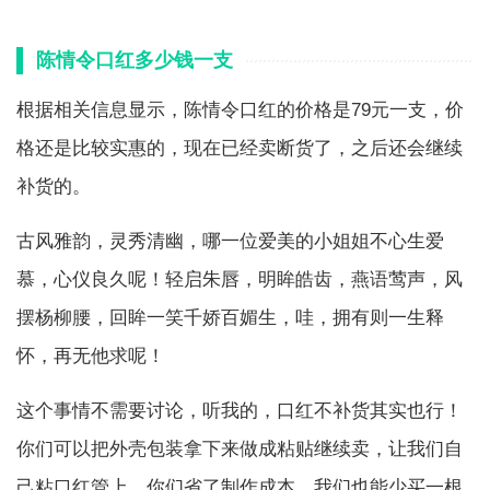
陈情令口红多少钱一支
根据相关信息显示，陈情令口红的价格是79元一支，价
格还是比较实惠的，现在已经卖断货了，之后还会继续
补货的。
古风雅韵，灵秀清幽，哪一位爱美的小姐姐不心生爱
慕，心仪良久呢！轻启朱唇，明眸皓齿，燕语莺声，风
摆杨柳腰，回眸一笑千娇百媚生，哇，拥有则一生释
怀，再无他求呢！
这个事情不需要讨论，听我的，口红不补货其实也行！
你们可以把外壳包装拿下来做成粘贴继续卖，让我们自
己粘口红管上，你们省了制作成本，我们也能少买一根