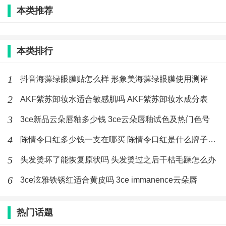
是否为特殊用途化妆品: 否
本类推荐
限期使用日期范围: 2022-08-01至2022-08-31
本类排行
标签：
口红
陈情令
1
抖音海藻绿眼膜贴怎么样 形象美海藻绿眼膜使用测评
2
AKF紫苏卸妆水适合敏感肌吗 AKF紫苏卸妆水成分表
最新文章
3
3ce新品云朵唇釉多少钱 3ce云朵唇釉试色及热门色号
陈情令口红多少钱一支在哪买 陈情令口
红是什么牌子好看吗
4
陈情令口红多少钱一支在哪买 陈情令口红是什么牌子好看吗
(279)人喜欢
2020-02-21
5
头发烫坏了能恢复原状吗 头发烫过之后干枯毛躁怎么办
抖音v型美颈霜什么牌子 抖音同款按摩
6
3ce泫雅铁锈红适合黄皮吗 3ce immanence云朵唇
颈霜好用吗
(183)人喜欢
2020-02-21
热门话题