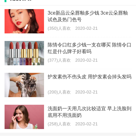
3ce新品云朵唇釉多少钱 3ce云朵唇釉
品牌: CIGALONG/龙梓嘉
试色及热门色号
(350)人喜欢
2020-02-21
品名: 哑光唇膏
陈情令口红多少钱一支在哪买 陈情令口
产地: 中国
红是什么牌子好看吗
净含量: 3.5g
(377)人喜欢
2020-02-21
保质期: 3年
护发素伤不伤头皮 用护发素会掉头发吗
适合肤质: 任何肤质
(200)人喜欢
2020-02-21
功效: 持久 提升气色 易上色
洗面奶一天用几次比较适宜 早上洗脸到
底用不用洗面奶
规格类型: 正常规格
(258)人喜欢
2020-02-21