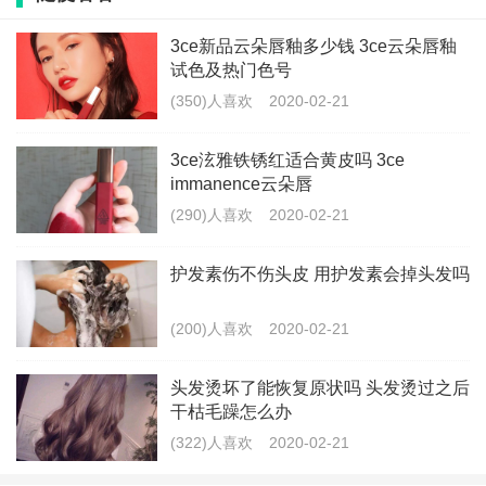
3ce新品云朵唇釉多少钱 3ce云朵唇釉
最新文章
试色及热门色号
陈情令口红多少钱一支在哪买 陈情令口
(350)人喜欢
2020-02-21
红是什么牌子好看吗
3ce泫雅铁锈红适合黄皮吗 3ce
(279)人喜欢
2020-02-21
immanence云朵唇
抖音v型美颈霜什么牌子 抖音同款按摩
(290)人喜欢
2020-02-21
颈霜好用吗
护发素伤不伤头皮 用护发素会掉头发吗
(183)人喜欢
2020-02-21
阿玛尼蓝标粉底液值得入手吗 阿玛尼蓝
(200)人喜欢
2020-02-21
标粉底液色号选择攻略
头发烫坏了能恢复原状吗 头发烫过之后
(208)人喜欢
2020-02-21
干枯毛躁怎么办
头发烫坏了能恢复原状吗 头发烫过之后
(322)人喜欢
2020-02-21
干枯毛躁怎么办