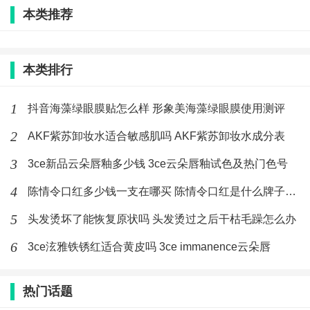
(242)人喜欢
2020-02-21
本类推荐
本类排行
1
抖音海藻绿眼膜贴怎么样 形象美海藻绿眼膜使用测评
2
AKF紫苏卸妆水适合敏感肌吗 AKF紫苏卸妆水成分表
3
3ce新品云朵唇釉多少钱 3ce云朵唇釉试色及热门色号
4
陈情令口红多少钱一支在哪买 陈情令口红是什么牌子好看吗
5
头发烫坏了能恢复原状吗 头发烫过之后干枯毛躁怎么办
6
3ce泫雅铁锈红适合黄皮吗 3ce immanence云朵唇
热门话题