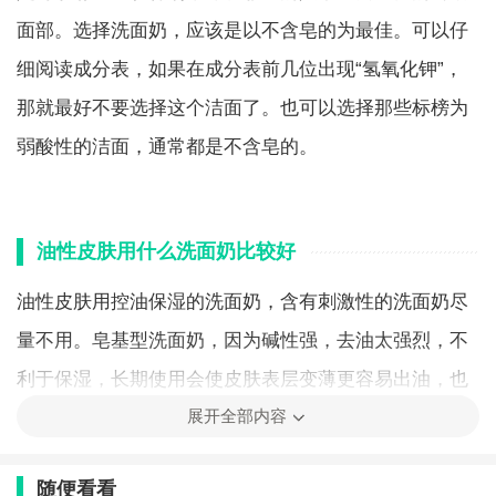
面部。选择洗面奶，应该是以不含皂的为最佳。可以仔
细阅读成分表，如果在成分表前几位出现“氢氧化钾”，
那就最好不要选择这个洁面了。也可以选择那些标榜为
弱酸性的洁面，通常都是不含皂的。
油性皮肤用什么洗面奶比较好
油性皮肤用控油保湿的洗面奶，含有刺激性的洗面奶尽
量不用。皂基型洗面奶，因为碱性强，去油太强烈，不
利于保湿，长期使用会使皮肤表层变薄更容易出油，也
展开全部内容
不能用。而氨基酸洗面奶，性情温和，没有刺激性又能
保养皮肤，清洁干净不油腻，比较爽滑，保湿效果好，
随便看看
可以长期使用。