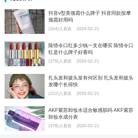
抖音v型美颈霜什么牌子 抖音同款按摩
颈霜好用吗
(264)人喜欢
2020-02-21
标签：
洗面奶
使用
最新文章
陈情令口红多少钱一支在哪买 陈情令口
红是什么牌子好看吗
陈情令口红多少钱一支在哪买 陈情令口
(378)人喜欢
2020-02-21
红是什么牌子好看吗
(279)人喜欢
2020-02-21
扎头发和披头发有何区别 扎头发和披头
发哪个长得快
抖音v型美颈霜什么牌子 抖音同款按摩
(222)人喜欢
2020-02-21
颈霜好用吗
(183)人喜欢
2020-02-21
AKF紫苏卸妆水适合敏感肌吗 AKF紫苏
卸妆水成分表
阿玛尼蓝标粉底液值得入手吗 阿玛尼蓝
(378)人喜欢
2020-02-21
标粉底液色号选择攻略