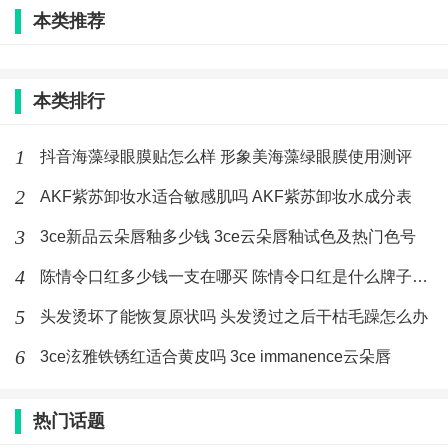
(208)人喜欢
2020-02-21
本类推荐
头发烫坏了能恢复原状吗 头发烫过之后
干枯毛躁怎么办
本类排行
(242)人喜欢
2020-02-21
1
抖音海藻绿眼膜贴怎么样 形象美海藻绿眼膜使用测评
2
AKF紫苏卸妆水适合敏感肌吗 AKF紫苏卸妆水成分表
3
3ce新品云朵唇釉多少钱 3ce云朵唇釉试色及热门色号
4
陈情令口红多少钱一支在哪买 陈情令口红是什么牌子好看吗
5
头发烫坏了能恢复原状吗 头发烫过之后干枯毛躁怎么办
6
3ce泫雅铁锈红适合黄皮吗 3ce immanence云朵唇
热门话题