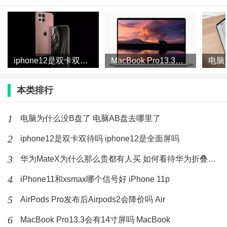
电脑C盘满了怎么清理
重新安装系统后，用shadow defender锁死就可以了，和
iphone12是双卡双待吗 iphone12是全面屏吗
MacBook Pro13.3会有14寸屏吗 MacBook
网吧一样，维护以前断网进行优化或者升级，前提是你
本类排行
装好系统后要进行系统优化再锁死就可以了，系统盘满
了没办法清理的，备份好数据后重装吧，或者用ghost来
1
电脑为什么没B盘了 电脑AB盘去哪里了
备份都可以，系统盘最多留30G的空间绰绰有余
2
iphone12是双卡双待吗 iphone12是全面屏吗
了！！！
3
华为MateX为什么那么贵都有人买 如何看待华为折叠屏手机被
4
iPhone11和xsmax哪个信号好 iPhone 11p
最新文章
5
AirPods Pro发布后Airpods2会降价吗 Air
vivox30玩游戏卡吗 vivox30可以用4g卡
6
MacBook Pro13.3会有14寸屏吗 MacBook