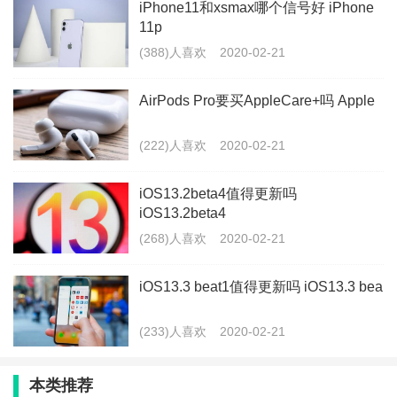
iPhone11和xsmax哪个信号好 iPhone
要还是因为软盘的空间太小了：3.5英寸的软盘容量也仅
11p
仅只有1.44MB、5.25英寸的软盘容量只有1.2MB。
(388)人喜欢
2020-02-21
你能够发现，在才开始，因为5.25英寸的B盘体积比较
AirPods Pro要买AppleCare+吗 Apple
大，相比A盘来说，内存还偏小，所以在90年代的时
(222)人喜欢
2020-02-21
候，3.5英寸的A盘还存活了一段时间，反而B盘更早的
消失。
iOS13.2beta4值得更新吗
iOS13.2beta4
(268)人喜欢
2020-02-21
不过，在可擦写光盘、刻录机、U盘等等广泛使用，A盘
iOS13.3 beat1值得更新吗 iOS13.3 bea
也越来越不适合我们使用了，到现在A盘也成为了历
史。
(233)人喜欢
2020-02-21
总结一句话：它们的消失，只是技术的进步导致的！
本类推荐