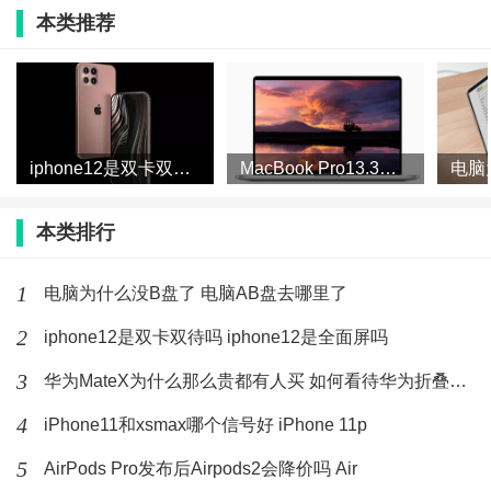
本类推荐
AirPods Pro多少钱
售价1999元10月30日正式开售。
iphone12是双卡双待吗 iphone12是全面屏吗
MacBook Pro13.3会有14寸屏吗 MacBook
本类排行
新款AirPods Pro售价1999元支持24期免息，和之前的
1
电脑为什么没B盘了 电脑AB盘去哪里了
AirPods一样也支持在盒子上个性化刻字，耳机盒子更扁
更胖，耳机本身的体积反而和之前的AirPods维持在差不
2
iphone12是双卡双待吗 iphone12是全面屏吗
多的水平，只是入耳部分的设计完全不一样了，开孔更
3
华为MateX为什么那么贵都有人买 如何看待华为折叠屏手机被
大而且还自带硅胶塞。
4
iPhone11和xsmax哪个信号好 iPhone 11p
5
AirPods Pro发布后Airpods2会降价吗 Air