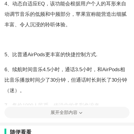
4、动态自适应EQ，该功能会根据用户个人的耳形来自
动调节音乐的低频和中频部分，苹果宣称能营造出细腻
丰富、令人沉浸的聆听体验。
5、比普通AirPods更丰富的快捷控制方式.
6、续航时间音乐4.5小时，通话3.5小时，和AirPods相
比音乐播放时间少了30分钟，但通话时长则长了30分钟
（迷）。
7、售价1999人民币，传说中的多彩色没来。
展开全部内容
粗暴总结：对降噪有需求的，刚好你想拥有一副
AirPods， 买。比较难得的是，目前从字面上看，这次
随便看看