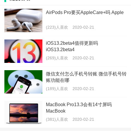
AirPods Pro没有在续航上有太多的妥协，多花500元买
AirPods Pro要买AppleCare+吗 Apple
以上说的改进，这类用户基本可以无脑买。
(223)人喜欢
2020-02-21
iOS13.2beta4值得更新吗
AirPods Pro值得入手吗
iOS13.2beta4
AirPods Pro在提升了主打降噪，防水等功能后，加价还
(269)人喜欢
2020-02-21
不到500元，这波操作对于果粉来说还是很良心的。总的
微信支付怎么手机号转账 微信手机号转
来说，新款的AirPods Pro基本上满足了果粉的大部分需
账功能在哪
求，只要做工再比上一代好一点，果粉就可以直接买爆
(189)人喜欢
2020-02-21
了。至于一般消费者，自然不建议购买，因为2000块钱
MacBook Pro13.3会有14寸屏吗
买一款蓝牙耳机确实有点贵，当然接下来肯定会有一大
MacBook
批类似的国产无线耳机出现，可能你只需要花几十块钱
(381)人喜欢
2020-02-21
就能体验到类似的功能了。