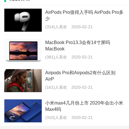
AirPods Pro值得入手吗 AirPods Pro多
1300万的5倍潜望式镜头，基于10倍混合变焦、60倍数
少
(314)人喜欢
2020-02-21
码变焦，并且这款手机还支持可等效全画幅单反的中长
焦135mm焦段。更能够带来手机的优势，我们可以看
MacBook Pro13.3会有14寸屏吗
下，60倍数码变焦的表现：
MacBook
(381)人喜欢
2020-02-21
Airpods Pro和Airpods2有什么区别
800万的广角镜头，你可以看的到的视野变化，我们可以
AirP
看到，在这款手机中，使用了112°广角拍摄镜头，通过
(161)人喜欢
2020-02-21
2.5cm超级微距，能够带来更清晰的效果。
小米max4几月份上市 2020年会出小米
Max4吗
(310)人喜欢
2020-02-21
Vivo手机背景