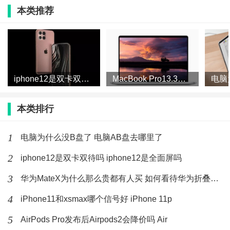
本类推荐
Vivo手机的背景和技术实力Vivo手机手机× 1999年10月
份是我国第一批做智能数码影响吧，制造厂商拥有产
线，只有工厂只有专利上完，并且销售网络遍及全球是
目前全球第四大手机品牌
iphone12是双卡双待吗 iphone12是全面屏吗
MacBook Pro13.3会有14寸屏吗 MacBook
OPPO和vivo确认在黑科技的应用和研发开发领域取得
本类排行
了一般厂家难以做到的成就，率先推出了眼部虹膜识别
和精准球状晶体追踪！可以把风险降到0
1
电脑为什么没B盘了 电脑AB盘去哪里了
虽然支持此技术的app还不多，但是毫无疑问，这是一个
2
iphone12是双卡双待吗 iphone12是全面屏吗
下一代产品必须要具备的素质！
3
华为MateX为什么那么贵都有人买 如何看待华为折叠屏手机被
4
iPhone11和xsmax哪个信号好 iPhone 11p
5
AirPods Pro发布后Airpods2会降价吗 Air
标签：
vivo
手机
拍照