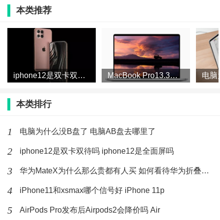
iOS13.3 beat1更新方法
本类推荐
我们直接在Safari浏览器中，输入ibeta.me。
进入网页后，下载描述文件：
iphone12是双卡双待吗 iphone12是全面屏吗
MacBook Pro13.3会有14寸屏吗 MacBook
本类排行
进入设置后，进行安装！然后在设置中，找到更新系统
1
电脑为什么没B盘了 电脑AB盘去哪里了
内容，进行下载安装。
2
iphone12是双卡双待吗 iphone12是全面屏吗
3
华为MateX为什么那么贵都有人买 如何看待华为折叠屏手机被
4
iPhone11和xsmax哪个信号好 iPhone 11p
5
AirPods Pro发布后Airpods2会降价吗 Air
标签：
iOS13.3