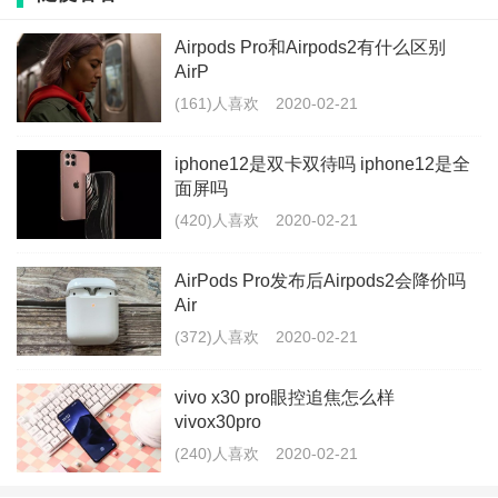
IOS 13.3解决了“杀后台”问题
Airpods Pro和Airpods2有什么区别
通过描述文件的方式，可以升级到IOS 13.3公测版，一
AirP
些用户升级后，杀后台问题得到了有效解决。应用程序
(161)人喜欢
2020-02-21
之间的来回切换，不需要重新启动，safari浏览器的标签
iphone12是双卡双待吗 iphone12是全
页可以长时间保存。根据反馈的消息来看，似乎正在变
面屏吗
好。
(420)人喜欢
2020-02-21
AirPods Pro发布后Airpods2会降价吗
Air
总之，从反馈结果来看，IOS 13.3改善了杀后台的问
(372)人喜欢
2020-02-21
题，在多任务之间进行切换变的更加顺畅，不会出现重
vivo x30 pro眼控追焦怎么样
新加载的问题。希望苹果能够尽快推送IOS 13.3正式
vivox30pro
版。
(240)人喜欢
2020-02-21