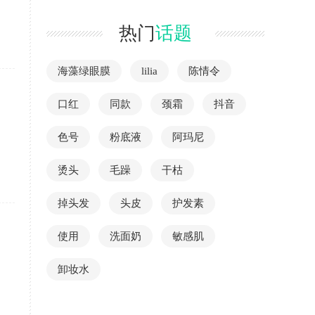
热门
话题
海藻绿眼膜
lilia
陈情令
口红
同款
颈霜
抖音
色号
粉底液
阿玛尼
烫头
毛躁
干枯
掉头发
头皮
护发素
使用
洗面奶
敏感肌
卸妆水