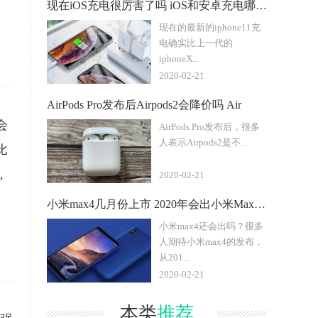
现在iOS充电很厉害了吗 iOS和安卓充电哪个强
现在的最新的iphone11充
电确实比上一代的
iphoneX...
2020-02-21
AirPods Pro发布后Airpods2会降价吗 Air
会
AirPods Pro发布后，很多
人表示Airpods2是不...
比
，
2020-02-21
小米max4几月份上市 2020年会出小米Max4吗
小米max4还会出吗？很多
人期待小米max4的发布，
从201...
2020-02-21
本类
推荐