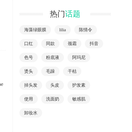
热门
话题
海藻绿眼膜
lilia
陈情令
口红
同款
颈霜
抖音
色号
粉底液
阿玛尼
烫头
毛躁
干枯
e
掉头发
头皮
护发素
使用
洗面奶
敏感肌
卸妆水