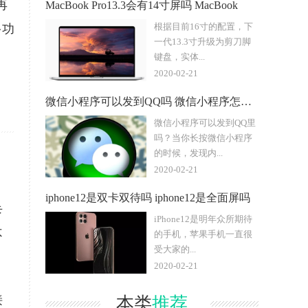
再
MacBook Pro13.3会有14寸屏吗 MacBook
根据目前16寸的配置，下
多功
一代13.3寸升级为剪刀脚
键盘，实体...
2020-02-21
微信小程序可以发到QQ吗 微信小程序怎么分享转发到QQ上
微信小程序可以发到QQ里
吗？当你长按微信小程序
的时候，发现内...
2020-02-21
iphone12是双卡双待吗 iphone12是全面屏吗
卡
iPhone12是明年众所期待
不
的手机，苹果手机一直很
受大家的...
2020-02-21
接
本类
推荐