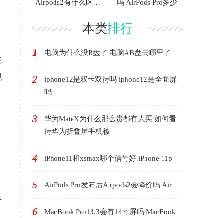
Airpods2有什么区别
吗 AirPods Pro多少
AirP
本类
排行
1
电脑为什么没B盘了 电脑AB盘去哪里了
统
现
2
iphone12是双卡双待吗 iphone12是全面屏
吗
3
华为MateX为什么那么贵都有人买 如何看
待华为折叠屏手机被
4
iPhone11和xsmax哪个信号好 iPhone 11p
、
5
AirPods Pro发布后Airpods2会降价吗 Air
手
6
MacBook Pro13.3会有14寸屏吗 MacBook