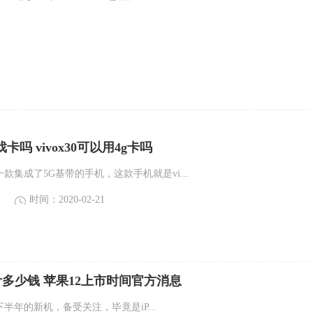
游戏卡吗 vivox30可以用4g卡吗
一款集成了5G基带的手机，这款手机就是vi...
时间：2020-02-21
2预计多少钱 苹果12上市时间官方消息
020下半年的新机，备受关注，毕竟是iP...