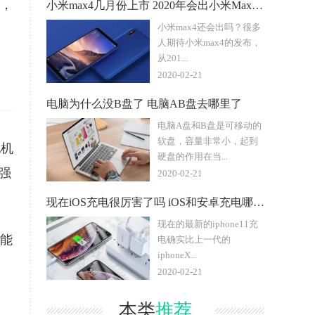
统，
小米max4几月份上市 2020年会出小米Max4吗
小米max4还会出吗？很多
人期待小米max4的发布，
从201...
2020-02-21
电脑为什么没B盘了 电脑AB盘去哪里了
电脑A盘和B盘是可移动的
软盘，容量非常小，起到
他机
硬盘的作用在当...
强
2020-02-21
现在iOS充电很厉害了吗 iOS和安卓充电哪个强
现在的最新的iphone11充
不能
电确实比上一代的
iphoneX...
2020-02-21
本类
推荐