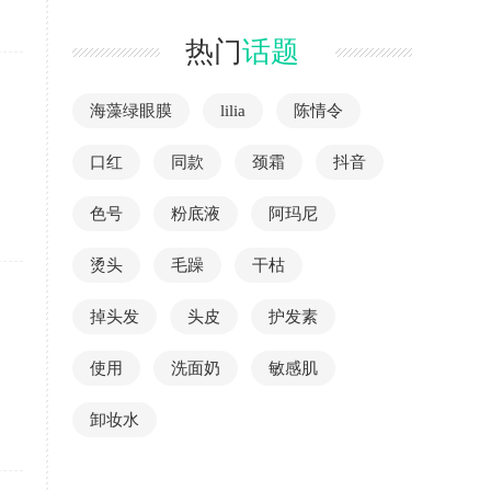
热门
话题
海藻绿眼膜
lilia
陈情令
口红
同款
颈霜
抖音
色号
粉底液
阿玛尼
烫头
毛躁
干枯
掉头发
头皮
护发素
使用
洗面奶
敏感肌
卸妆水