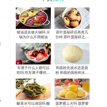
猪油适合做火锅吗 火
茶叶蛋敲碎后再煮几
锅为什么不用猪油
分钟 茶叶蛋敲碎之后
再煮多久
来
车厘子什么人都可以
和面粉先放水还是面
吃吗 吃车厘子哪些事
粉 和面的面粉和水先
项要注意
放哪个
必
酸菜水可以浇花吗 酸
菠萝蜜上火吗 菠萝蜜