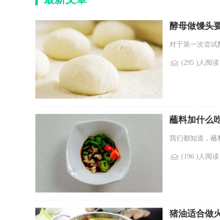
酵母做馒头
对于第一次尝试
(295 )人阅读
蘸料加什么
我们都知道，蘸
(196 )人阅读
猪油适合做