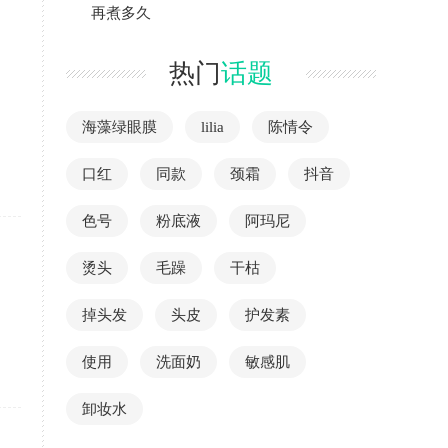
再煮多久
热门
话题
海藻绿眼膜
lilia
陈情令
口红
同款
颈霜
抖音
色号
粉底液
阿玛尼
烫头
毛躁
干枯
掉头发
头皮
护发素
使用
洗面奶
敏感肌
卸妆水