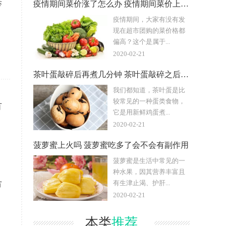
举
疫情期间菜价涨了怎么办 疫情期间菜价上涨可以举报吗
疫情期间，大家有没有发
现在超市团购的菜价格都
偏高？这个是属于...
2020-02-21
茶叶蛋敲碎后再煮几分钟 茶叶蛋敲碎之后再煮多久
我们都知道，茶叶蛋是比
较常见的一种蛋类食物，
有
它是用新鲜鸡蛋煮...
2020-02-21
菠萝蜜上火吗 菠萝蜜吃多了会不会有副作用
菠萝蜜是生活中常见的一
种水果，因其营养丰富且
有生津止渴、护肝...
市
2020-02-21
本类
推荐