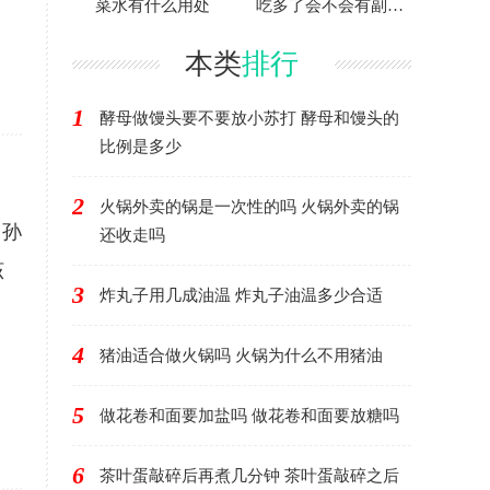
菜水有什么用处
吃多了会不会有副作
用
本类
排行
1
酵母做馒头要不要放小苏打 酵母和馒头的
比例是多少
2
火锅外卖的锅是一次性的吗 火锅外卖的锅
、孙
还收走吗
该
3
炸丸子用几成油温 炸丸子油温多少合适
4
猪油适合做火锅吗 火锅为什么不用猪油
5
做花卷和面要加盐吗 做花卷和面要放糖吗
6
茶叶蛋敲碎后再煮几分钟 茶叶蛋敲碎之后