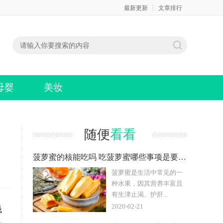
最新更新
文章排行
母婴
美妆
随便
看看
菠萝蜜的核能吃吗 吃菠萝蜜哪些事项是要注意的
菠萝蜜是生活中常见的一
种水果，因其营养丰富且
有生津止渴、护肝...
2020-02-21
钱