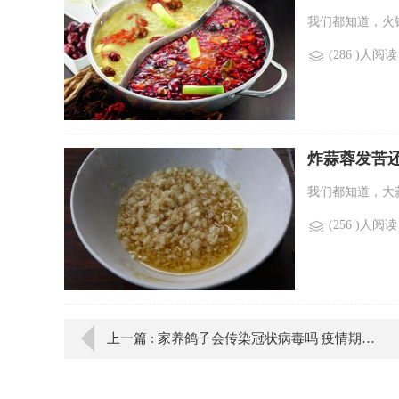
我们都知道，火
(286 )人阅读
炸蒜蓉发苦
我们都知道，大
(256 )人阅读
上一篇 : 家养鸽子会传染冠状病毒吗 疫情期间能不能吃鸽子