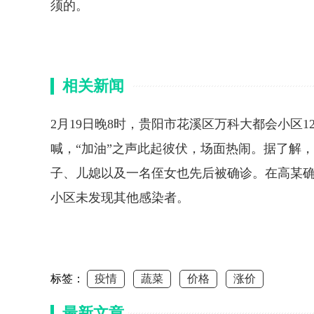
须的。
相关新闻
2月19日晚8时，贵阳市花溪区万科大都会小区
喊，“加油”之声此起彼伏，场面热闹。据了解，
子、儿媳以及一名侄女也先后被确诊。在高某确
小区未发现其他感染者。
标签：
疫情
蔬菜
价格
涨价
最新文章