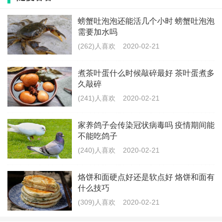
只需要准备这些完全即可。
螃蟹吐泡泡还能活几个小时 螃蟹吐泡泡
需要加水吗
第二：操作
(262)人喜欢
2020-02-21
1.锅里倒入清水（适量）
煮茶叶蛋什么时候敲碎最好 茶叶蛋煮多
久敲碎
2.随后放鸡蛋
(241)人喜欢
2020-02-21
3.煮熟，捞出鸡蛋
家养鸽子会传染冠状病毒吗 疫情期间能
4.把红茶叶、香叶、八角、桂皮放进沸水；再放鸡粉、
不能吃鸽子
(240)人喜欢
2020-02-21
老抽、盐调味。
烙饼和面硬点好还是软点好 烙饼和面有
5.再放入蛋（注意：轻敲几下，以便入味），小火慢煮
什么技巧
15分钟（让其入味）
(309)人喜欢
2020-02-21