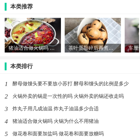
本类推荐
茶叶蛋的制作技巧
1.加点盐，可以防止鸡蛋煮破裂
2.如果还用煮鸡蛋汤，需要清理底部的残渣哦
猪油适合做火锅吗 火锅为什么不用猪油
茶叶蛋敲碎后再煮几分钟 茶叶蛋敲碎之后再煮多久
3.建议：先要煮出茶水，再用茶水去泡鸡蛋。可不是直
本类排行
接放入茶叶哦。
1
酵母做馒头要不要放小苏打 酵母和馒头的比例是多少
4.喜欢辣的可以放入少许垃圾，看个人口味
2
火锅外卖的锅是一次性的吗 火锅外卖的锅还收走吗
5.浸泡时间长短，决定它的味道！
3
炸丸子用几成油温 炸丸子油温多少合适
4
猪油适合做火锅吗 火锅为什么不用猪油
标签：
茶叶蛋
5
做花卷和面要加盐吗 做花卷和面要放糖吗