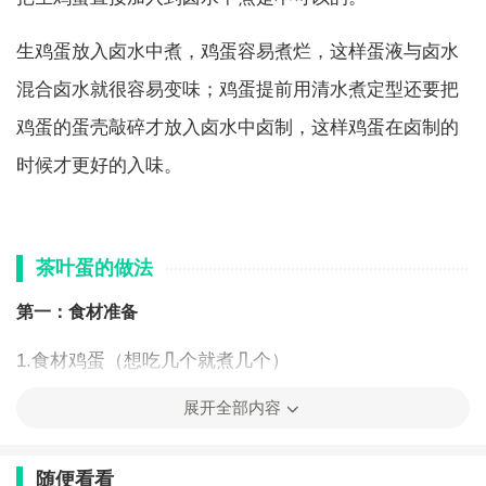
生鸡蛋放入卤水中煮，鸡蛋容易煮烂，这样蛋液与卤水
混合卤水就很容易变味；鸡蛋提前用清水煮定型还要把
鸡蛋的蛋壳敲碎才放入卤水中卤制，这样鸡蛋在卤制的
时候才更好的入味。
茶叶蛋的做法
第一：食材准备
1.食材鸡蛋（想吃几个就煮几个）
展开全部内容
2.红茶叶、香叶、八角、桂皮各5克
3.鸡粉、调料盐各5克，老抽15毫升
随便看看