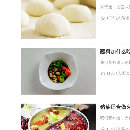
对于第一次尝试
(295 )人阅读
蘸料加什么
我们都知道，蘸
(196 )人阅读
猪油适合做
我们都知道，火
(286 )人阅读