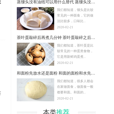
我
蒸馒头没有油纸可以用什么替代 蒸馒头没有油纸怎么办
我们都知道，馒头是比较
常见的一种面食，它的做
法比较多，口味比...
2020-02-21
茶叶蛋敲碎后再煮几分钟 茶叶蛋敲碎之后再煮多久
我们都知道，茶叶蛋是比
较常见的一种蛋类食物，
它是用新鲜鸡蛋煮...
2020-02-21
和面粉先放水还是面粉 和面的面粉和水先放哪个
我们都知道，很多人都会
在家做面食，做面食一般
都要和面。和面的...
茶
2020-02-21
本类
推荐