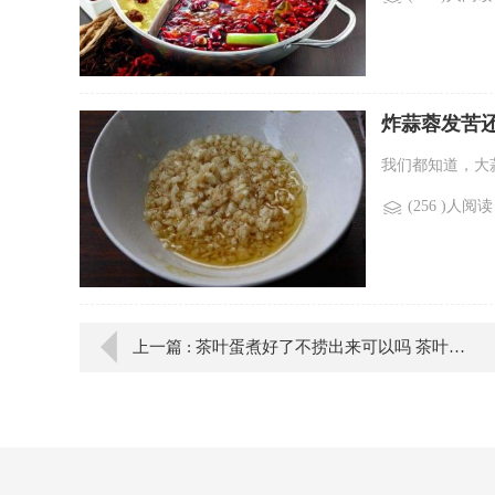
炸蒜蓉发苦
我们都知道，大
(256 )人阅读
上一篇 : 茶叶蛋煮好了不捞出来可以吗 茶叶蛋是捞出还是泡着