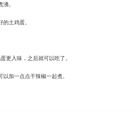
煮沸。
好的土鸡蛋。
鸡蛋更入味，之后就可以吃了。
可以加一点点干辣椒一起煮。