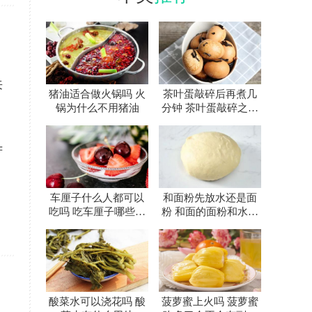
来
猪油适合做火锅吗 火
茶叶蛋敲碎后再煮几
锅为什么不用猪油
分钟 茶叶蛋敲碎之后
再煮多久
苦
车厘子什么人都可以
和面粉先放水还是面
吃吗 吃车厘子哪些事
粉 和面的面粉和水先
项要注意
放哪个
酸菜水可以浇花吗 酸
菠萝蜜上火吗 菠萝蜜