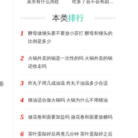
菜水有什么用处
吃多了会不会有副作
用
本类
排行
1
酵母做馒头要不要放小苏打 酵母和馒头的
比例是多少
2
火锅外卖的锅是一次性的吗 火锅外卖的锅
还收走吗
3
炸丸子用几成油温 炸丸子油温多少合适
弄
4
猪油适合做火锅吗 火锅为什么不用猪油
5
做花卷和面要加盐吗 做花卷和面要放糖吗
6
茶叶蛋敲碎后再煮几分钟 茶叶蛋敲碎之后