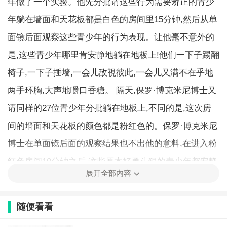
年做了一个实验。他先分批请这些行为需要矫正的青少
年躺在墙面和天花板都是白色的房间里15分钟,然后从单
面镜后面观察这些青少年的行为表现。让他毫不意外的
是,这些青少年哪里肯安静地躺在地板上!他们一下子踢翻
椅子,一下子捶墙,一会儿敌視彼此,一会儿又满不在乎地
两手环胸,大声地嚼口香糖。 隔天,保罗·博克米尼博士又
请同样的27位青少年分批躺在地板上,不同的是,这次房
间的墙面和天花板的颜色都是粉红色的。保罗·博克米尼
博士在单面镜后面的观察结果也不出他的意料,在进入粉
红色房间10分钟之后,这些原本好勇斗狠的青少年都安静
展开全部内容
地躺在地上,望着天花板沉思或睡觉。保罗·博克米尼博
士又继续把这个实验实施在更小的孩子身上。他找了几
随便看看
个喜欢哭闹、动不动就赖在地上和打人的儿童,请这几个