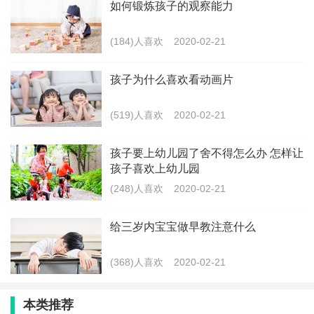
如何锻炼孩子的观察能力
孩子每天都待在粉红色的房间里6分钟,结果发现连续1个
半月之后,这几个孩子的哭闹和打人行为明显减少。 色彩
(184)人喜欢
2020-02-21
让你了解孩子的内心世界 色彩对于家长了解和帮助解决
孩子为什么喜欢看动画片
孩子成长中出现的问题有着重要的作用。 她认为，孩子
的世界本来就充满了美好的色彩,如果他们喜欢某一种颜
(519)人喜欢
2020-02-21
色,通常意味着他在这个发展阶段属于那种颜色的人格特
孩子要上幼儿园了舍不得怎么办 怎样让
质,或出于生存本能的提醒他自己需要那种颜色的能量来
孩子喜欢上幼儿园
平衡。 因此,我们只需要细心地观察孩子对颜色的喜好,
(248)人喜欢
2020-02-21
从他最常用的画笔颜色、最喜欢的物件颜色、最爱吃的
给三岁内宝宝做早教注意什么
食物颜色等,找出可能对应的、需要被强化或削弱的情绪
和行为,然后通过日常生活中的色彩去帮助他就行了。 下
(368)人喜欢
2020-02-21
面是几个孩子成长中常会出现的问题，家长们很是头
疼，下面介绍了一些有趣的小妙招，家长们可以巧妙运
本类推荐