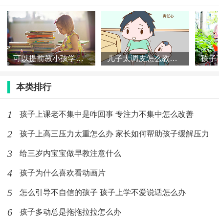
用色彩的能量，试着解决这些难题~ 多动孩子的色彩能
量法 很多爸爸妈妈以为孩子的好动和无法专注，是因为
他们不服管教和故意不听话，所以常见的场景是精疲力
可以提前教小孩学认字吗 小孩阅读能力什么时候培养
儿子太调皮怎么教育 怎么培养男孩的性格
竭的爸爸妈妈，要不是苦口婆心地和孩子谈心劝导,要不
就是拿根小棍子在书桌旁压着。事实上，专家们一再地
本类排行
说，孩子不是不愿意好好地坐着,实在是因为他们“没有
能力”好好地坐着。 从色彩能量的角度来看,孩子体内过
1
孩子上课老不集中是咋回事 专注力不集中怎么改善
多的红色能量,是让他即使想要乖乖地坐着,却没法好好坐
2
孩子上高三压力太重怎么办 家长如何帮助孩子缓解压力
着的元凶!因为在色彩心理学中,红色的性格所代表的是旺
3
给三岁内宝宝做早教注意什么
盛的肾上腺素分泌和比一般孩子快速运转的生理功能。
4
孩子为什么喜欢看动画片
解决问题的色彩能量:深绿色和绿色,以及加了些黑色的深
5
怎么引导不自信的孩子 孩子上学不爱说话怎么办
黄色。 深绿色能量能强制压抑孩子体内一触即发、到处
6
孩子多动总是拖拖拉拉怎么办
兴风作浪的红色冲动,让他在行动前停顿几秒钟,也就是有