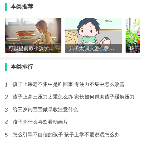
比如如家长可以在家里问一问，你最喜欢哪个小朋友
本类推荐
呀？为什么呀？你的好朋友是谁经常和谁一起玩？等
等。
4.带玩具
可以提前教小孩学认字吗 小孩阅读能力什么时候培养
儿子太调皮怎么教育 怎么培养男孩的性格
因为毕竟是接触新的环境，会有些抵触，如果家长总是
强硬的把孩子送过去，可能会使得其反，这样的话，我
本类排行
们可以让孩子带一个熟悉的玩具衣服，让她有个过渡。
1
孩子上课老不集中是咋回事 专注力不集中怎么改善
2
孩子上高三压力太重怎么办 家长如何帮助孩子缓解压力
孩子刚上幼儿园哭闹怎么办
3
给三岁内宝宝做早教注意什么
1、入园前带孩子参观一下幼儿园，让孩子大致熟悉一下
4
孩子为什么喜欢看动画片
环境，产生愿意来幼儿园的心愿。
5
怎么引导不自信的孩子 孩子上学不爱说话怎么办