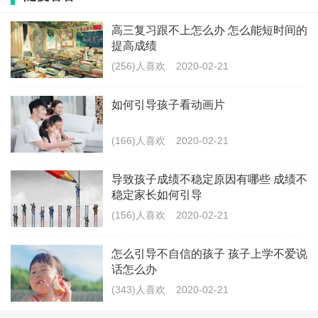
渡，比如说第一周上半天 第二周上一整天，这样让孩子
的心里上也会有一定的过度。
高三复习跟不上怎么办 怎么能短时间的
提高成绩
2.夸夸新老师。
(256)人喜欢
2020-02-21
老师，对于孩子们来说是陌生的，家长在家里边不要过
如何引导孩子看动画片
多的提问孩子，怎么样？特别是不要问孩子，老师对你
怎么样？对谁好，对谁不好，有没有骂孩子？增加孩子
(166)人喜欢
2020-02-21
的心理负担。。家长可以无意的时候夸夸班级老师，比
导致孩子成绩不稳定原因有哪些 成绩不
如说，听说你们班的某某老师讲故事特别好，你们班的
稳定家长如何引导
某某老师唱歌特别好听，特别喜欢跳舞。还有一定要
(156)人喜欢
2020-02-21
说，你们老师特别喜欢你，等等等等，让孩子对老师有
怎么引导不自信的孩子 孩子上学不爱说
信任感，有依赖感，从而爱上幼儿园。
话怎么办
(343)人喜欢
2020-02-21
3.夸夸小朋友