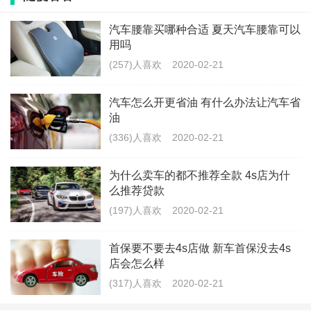
开车腰疼怎么缓解疼痛
汽车腰靠买哪种合适 夏天汽车腰靠可以
调整座椅靠背，应该有一个大约20度左右的后倾角，座
用吗
椅垫建议调一个10度左右的翘起，这样我们就可以坐的
(257)人喜欢
2020-02-21
时候腰部和臀部有一个更好的支撑。如果不能调节，就
汽车怎么开更省油 有什么办法让汽车省
要买腰部靠垫了。
油
(336)人喜欢
2020-02-21
长途驾驶中也要注意休息，建议每两三个小时休息一
次，可以恢复肌肉疲劳，这种共振引起的肌肉疲劳感可
为什么卖车的都不推荐全款 4s店为什
以暂时恢复。最好是下车休息，不仅仅可以休息腰部，
么推荐贷款
(197)人喜欢
2020-02-21
我们的脖子、腿的关节也可以趁此活动活动。
首保要不要去4s店做 新车首保没去4s
经常锻炼腰部力量。如果腰部肌肉强壮，腰椎的支撑能
店会怎么样
力也会得到加强，所以，定期锻炼的朋友，开车时不容
(317)人喜欢
2020-02-21
易感到腰背痛，偏胖、偏重的人腰部肌肉没有足够力量