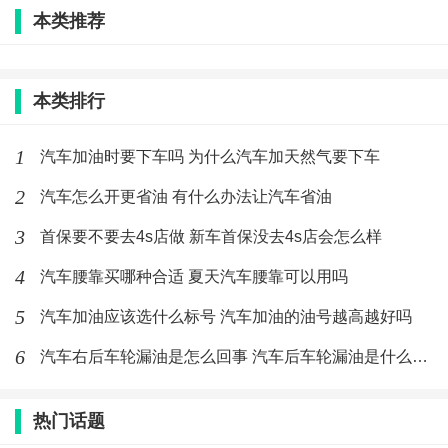
支撑，会更容易感到腰背痛。
本类推荐
本类排行
标签：
汽车
腰靠
1
汽车加油时要下车吗 为什么汽车加天然气要下车
最新文章
2
汽车怎么开更省油 有什么办法让汽车省油
汽车怎么开更省油 有什么办法让汽车省
油
3
首保要不要去4s店做 新车首保没去4s店会怎么样
(283)人喜欢
2020-02-21
4
汽车腰靠买哪种合适 夏天汽车腰靠可以用吗
汽车加油时要下车吗 为什么汽车加天然
5
汽车加油应该选什么标号 汽车加油的油号越高越好吗
气要下车
6
汽车右后车轮漏油是怎么回事 汽车后车轮漏油是什么原因
(355)人喜欢
2020-02-21
汽车加油应该选什么标号 汽车加油的油
热门话题
号越高越好吗