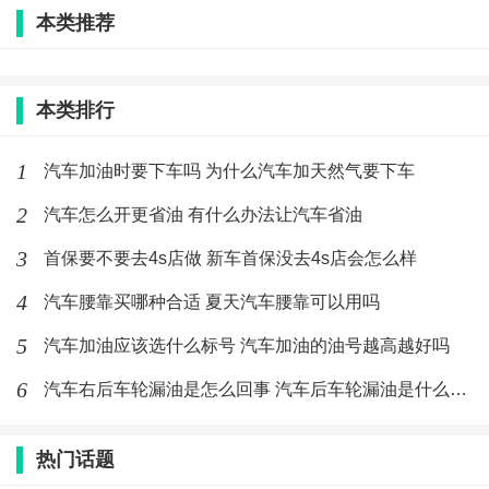
件的提供照片或复印件。具体以当地要求为主。
本类推荐
如果新车投保，没来得及挂牌照，会先用发动机号做车
牌号，如果拿到牌照，需及时找保险公司变更。
本类排行
1
汽车加油时要下车吗 为什么汽车加天然气要下车
4S店上保险和自己上保险哪个好
2
汽车怎么开更省油 有什么办法让汽车省油
这个对车主而言区别不大，费用也是差不多的。
3
首保要不要去4s店做 新车首保没去4s店会怎么样
4
汽车腰靠买哪种合适 夏天汽车腰靠可以用吗
如果是自己上，可以选择自己需要的保险公司。从4S店
5
上保险的话，就不能自主选择保险公司了，或者限定的
汽车加油应该选什么标号 汽车加油的油号越高越好吗
几个给你选。
6
汽车右后车轮漏油是怎么回事 汽车后车轮漏油是什么原因
强险之类因为是强制的，国家统一的价格，商业险的话
热门话题
4S店买会有返点。不管让你买哪家保险公司都能收到佣