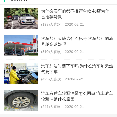
这个是附加险，需要和主险一起购买。在发生事故时，
为什么卖车的都不推荐全款 4s店为什
么推荐贷款
可以将你所要承担的责任转移给保险公司，这样就可以
(197)人喜欢
2020-02-21
获得保险公司100%的赔偿。
汽车加油应该选什么标号 汽车加油的油
另外还有强制要交的强制保险和车船税。
号越高越好吗
(310)人喜欢
2020-02-21
汽车上保险要提供什么东西吗
汽车加油时要下车吗 为什么汽车加天然
气要下车
驾驶证、身份证、车辆登记证或合格证、购车发票，投
(423)人喜欢
2020-02-21
保个人需提供身份证、企业提供组织机构代码证。如果
汽车右后车轮漏油是怎么回事 汽车后车
是二手车，还得携带车辆过户发票等。
轮漏油是什么原因
(241)人喜欢
2020-02-21
一般需要提供原件、复印件和照片（三选一），没有原