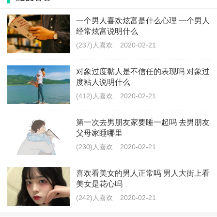
如果朋友单纯的只是想找你玩几天，那大可不必心烦，
一个男人喜欢炫富是什么心理 一个男人
经常炫富说明什么
想必再处上那么几天，朋友玩够尽兴后就会离去，还是
(237)人喜欢
2020-02-21
好好待人家珍惜这份友情吧，毕竟人生能有一知己也是
件很幸运的事！
对象过度黏人是不信任的表现吗 对象过
度粘人说明什么
如果朋友是为了工作或是前它的事情想在你这里长待的
(412)人喜欢
2020-02-21
话，那么你也应尽量不在伤害人感情基础上委婉向她解
第一次去男朋友家要睡一起吗 去男朋友
释清楚，毕竟你已是和男朋友一起住了，你们也要有自
父母家睡哪里
己的生活要过，且又是租的房子，本来空间就小，这再
(230)人喜欢
2020-02-21
一下多上一个人时间一长难免会有一些尴尬，另外如果
喜欢看美女的男人正常吗 男人大街上看
你手头方便的话也可支援朋友一下，给她在外另觅一住
美女是花心吗
处，相信你把这些难处讲出来的话，如果对方是个明事
(242)人喜欢
2020-02-21
理的人，人家自然会知趣就走的！