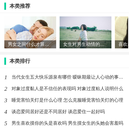
的对他有点意思，但是呢你不来追我我可就跑了。别说
本类推荐
他害羞榆木脑袋，是个男生至少在女生这么露骨的按时
之下都会有所反应的，再不告白可能就真的没那么喜欢
了。
男女之间什么才算是有感觉 男女之间的有感觉指的是什么
女生对男生动情的表现是什么 女人动感情了什么样子
最后，等待是最好的升值期。
本类排行
别浪费时间在瞎想上，去让自己变得更好亲爱的。
1
当代女生五大快乐源泉有哪些 暧昧期最让人心动的事有哪些
2
对象过度黏人是不信任的表现吗 对象过度粘人说明什么
标签：
暗恋
喜欢
表现
3
睡觉害怕关灯是什么心理 怎么克服睡觉害怕关灯的心理
最新文章
4
谈恋爱同居好还是不同居好 谈恋爱住一起好吗
分手怎么体面一点 怎么才能体面的分手
5
男生喜欢摸你的头是喜欢吗 男生摸女生的头她会害羞吗