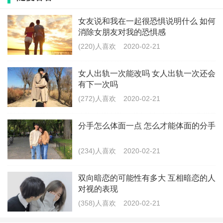
首先，他是不是真的暗恋你。
女友说和我在一起很恐惧说明什么 如何
消除女朋友对我的恐惧感
凭什么你就觉得你俩互相暗恋，没准是你的错觉。你看
(220)人喜欢
2020-02-21
上他了，看他笑一下就觉得在撩你，他礼貌回复你的朋
友圈你就觉得在暗送秋波。理性分析一下，这个互相暗
女人出轨一次能改吗 女人出轨一次还会
有下一次吗
恋到底有几分真实？
(272)人喜欢
2020-02-21
其次，如果真的是实打实地互相喜欢又都扭扭捏捏。
分手怎么体面一点 怎么才能体面的分手
我的建议是，去撩。告白的事儿交给男生。
(234)人喜欢
2020-02-21
双向暗恋的可能性有多大 互相暗恋的人
有些东西就是心心念念却又得不到才珍贵。
对视的表现
(358)人喜欢
2020-02-21
所以你要做的就是，通过一些细节婉转的告诉他，你真