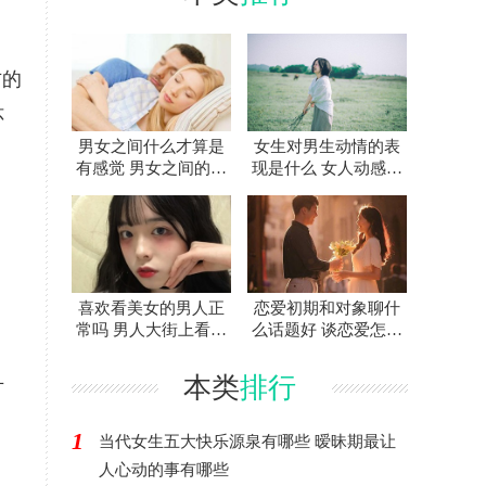
方的
怀
男女之间什么才算是
女生对男生动情的表
有感觉 男女之间的有
现是什么 女人动感情
感觉指的是什么
了什么样子
，
喜欢看美女的男人正
恋爱初期和对象聊什
常吗 男人大街上看美
么话题好 谈恋爱怎么
女是花心吗
聊天不会冷场
本类
排行
方
1
当代女生五大快乐源泉有哪些 暧昧期最让
人心动的事有哪些