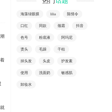
热门
话题
海藻绿眼膜
lilia
陈情令
口红
同款
颈霜
抖音
高潮
色号
粉底液
阿玛尼
烫头
毛躁
干枯
挂着
掉头发
头皮
护发素
使用
洗面奶
敏感肌
慰
卸妆水
，就