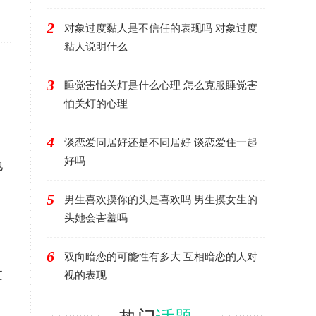
2
对象过度黏人是不信任的表现吗 对象过度
粘人说明什么
3
睡觉害怕关灯是什么心理 怎么克服睡觉害
怕关灯的心理
4
谈恋爱同居好还是不同居好 谈恋爱住一起
好吗
地
5
男生喜欢摸你的头是喜欢吗 男生摸女生的
头她会害羞吗
6
双向暗恋的可能性有多大 互相暗恋的人对
过
视的表现