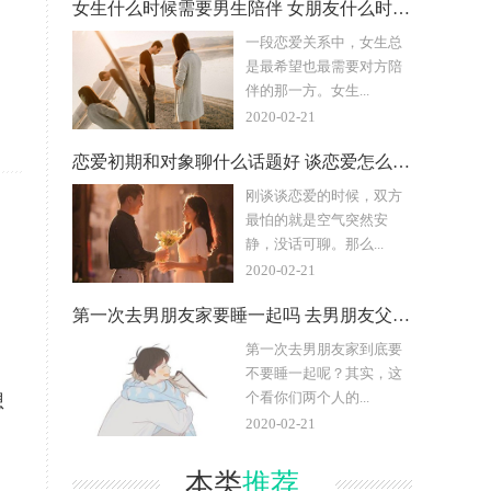
女生什么时候需要男生陪伴 女朋友什么时候会最需要我
一段恋爱关系中，女生总
是最希望也最需要对方陪
伴的那一方。女生...
2020-02-21
恋爱初期和对象聊什么话题好 谈恋爱怎么聊天不会冷场
刚谈谈恋爱的时候，双方
最怕的就是空气突然安
静，没话可聊。那么...
2020-02-21
第一次去男朋友家要睡一起吗 去男朋友父母家睡哪里
第一次去男朋友家到底要
不要睡一起呢？其实，这
个看你们两个人的...
想
2020-02-21
本类
推荐