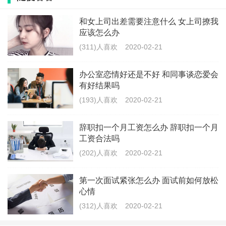
我姐上个月刚离职，离职之前肯定要找好下家，所以离
和女上司出差需要注意什么 女上司撩我
职前一段时间她频繁请假去面试，找新工作，并且离职
应该怎么办
前把一年没有休的年假一次给修完了，找到下家后果断
(311)人喜欢
2020-02-21
辞职。
办公室恋情好还是不好 和同事谈恋爱会
3、员工离职前会收集个人在职时的信息以及整理私人物
有好结果吗
品。
(193)人喜欢
2020-02-21
员工离职前收集个人信息，这是需要注意的一点，员工
会担心离职后，单位对自己在职时还未结清的薪资等福
辞职扣一个月工资怎么办 辞职扣一个月
利得不到保障，会收集一些个人的在职信息。除此之
工资合法吗
(202)人喜欢
2020-02-21
外，员工还会整理自己的私人物品，工位的私人物品变
少，这些都是员工离职时的表现。
第一次面试紧张怎么办 面试前如何放松
心情
4、准点下班，拒绝加班。
(312)人喜欢
2020-02-21
要离职的员工会拒绝加班，不会在乎老板对员工提倡的