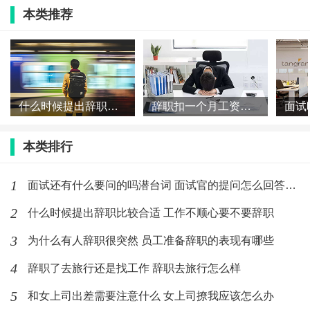
本类推荐
奉献精神，甚至不会遵守公司的规章制度，或者迟到早
退。
总之，员工离职前都会或多或少有这些表现。
什么时候提出辞职比较合适 工作不顺心要不要辞职
辞职扣一个月工资怎么办 辞职扣一个月工资合法吗
为什么现在的应届生比以前的人更容易辞职
本类排行
应届生由于社会经验不足，在学校时接触社会比较少，
1
面试还有什么要问的吗潜台词 面试官的提问怎么回答加分
对社会现实的认知，很多都是从网络上获取的，当第一
2
什么时候提出辞职比较合适 工作不顺心要不要辞职
次踏上社会，好不容易有了自己的第一份工作，但是感
3
为什么有人辞职很突然 员工准备辞职的表现有哪些
觉和自己想象中的差距过大，跳槽的冲动随时激发，结
果是一次不如一次，只能这样频繁的不断循环下去。
4
辞职了去旅行还是找工作 辞职去旅行怎么样
5
和女上司出差需要注意什么 女上司撩我应该怎么办