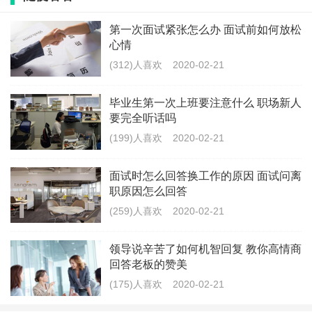
的就是，少去言语不该说的事，因为你说的每句话因为
你说的每句话都传的很快，多做事，让领导看到你的努
第一次面试紧张怎么办 面试前如何放松
心情
力，对你的晋升很有帮助，谦逊低调，为你输了良好的
(312)人喜欢
2020-02-21
人设，不会招惹到小人。
毕业生第一次上班要注意什么 职场新人
2.把握机会，当机立断。
要完全听话吗
现在的社会要像成功，不仅要靠自己的努力，更要把握
(199)人喜欢
2020-02-21
住来之不易的机会，所以当机遇来临时一定要把握住。
面试时怎么回答换工作的原因 面试问离
职原因怎么回答
(259)人喜欢
2020-02-21
3.脚踏实地，切勿自怨自艾，好高骛远。
领导说辛苦了如何机智回复 教你高情商
职场最禁忌的就是狂妄自大，好高骛远，这样的想法只
回答老板的赞美
要一个跟头，让你跌的非常惨，无法自拔。所以职场上
(175)人喜欢
2020-02-21
班就要做好每件事，脚踏实地方为根本。