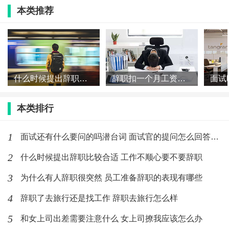
本类推荐
4.勤奋坚持，感恩待人。
职场遇到的一切事情都是你之前没有经历过的，这个时
候就是考验你的时刻，你一定坚持努力。对于帮助过的
什么时候提出辞职比较合适 工作不顺心要不要辞职
辞职扣一个月工资怎么办 辞职扣一个月工资合法吗
你的人，一定要感恩与他，对于给你穿小鞋的，你也一
定要严于律己，做好份内的事。
本类排行
职场面对的一切都是要保持初心，相信自己，那么你的
1
面试还有什么要问的吗潜台词 面试官的提问怎么回答加分
明天会更好，加油。
2
什么时候提出辞职比较合适 工作不顺心要不要辞职
3
为什么有人辞职很突然 员工准备辞职的表现有哪些
如何与忙碌的领导有效的沟通
4
辞职了去旅行还是找工作 辞职去旅行怎么样
1.要在没有见到、或者没有约到和领导面谈前，要尽可
5
和女上司出差需要注意什么 女上司撩我应该怎么办