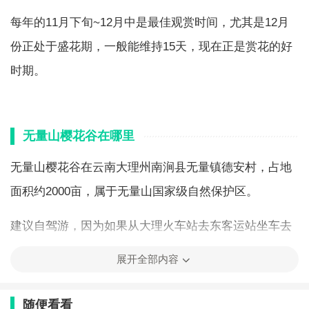
每年的11月下旬~12月中是最佳观赏时间，尤其是12月
份正处于盛花期，一般能维持15天，现在正是赏花的好
时期。
无量山樱花谷在哪里
无量山樱花谷在云南大理州南涧县无量镇德安村，占地
面积约2000亩，属于无量山国家级自然保护区。
建议自驾游，因为如果从大理火车站去东客运站坐车去
南涧县至少要2个半小时，再从南涧县去樱花谷也要花肥
展开全部内容
2个半小时，而且这趟班车极少，返程也不见得有车，一
来一去9到10小时是至少。
随便看看