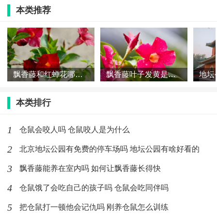
本类推荐
(21)人喜欢
2019-12-19
养仓鼠要打预防针吗 仓鼠受伤了会自己
好吗
(12)人喜欢
2019-12-19
飘香藤和红蝉花哪个好养 飘香藤和红蝉花差别在哪
飘香藤叶子发黄是啥原因 飘香藤叶子老黄怎么办
本类排行
1
仓鼠会咬人吗 仓鼠咬人是为什么
2
北京地坛公园有免费的停车场吗 地坛公园有啥好看的
3
飘香藤能养在室内吗 如何让飘香藤长得快
4
仓鼠饿了会吃自己的孩子吗 仓鼠会吃同伴吗
5
把仓鼠打一顿他会记仇吗 刚养仓鼠怎么训练