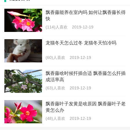
要注意的是，樱花谷周围没有加油站，自驾一定要加满
飘香藤能养在室内吗 如何让飘香藤长得
快
油再进樱花谷。
(114)人喜欢
2019-12-19
龙猫冬天怎么过冬 龙猫冬天怕冷吗
最新文章
(60)人喜欢
2019-12-19
无量山樱花谷门票多少 云南无量山的樱
花什么时候开
飘香藤啥时候扦插合适 飘香藤怎么扦插
(23)人喜欢
2019-12-19
成活率高
(63)人喜欢
2019-12-19
雪宝加湿器在哪买 雪宝加湿器多少钱
飘香藤叶子发黄是啥原因 飘香藤叶子老
(18)人喜欢
2019-12-19
黄怎么办
(48)人喜欢
2019-12-19
玉米石是虹之玉吗 玉米石和虹之玉有何
差别