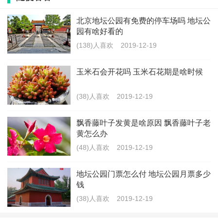
北京地坛公园有免费的停车场吗 地坛公
园有啥好看的
仓鼠的寿命有多长
(138)人喜欢
2019-12-19
仓鼠的寿命一般在2-3年，如果仓鼠没有患上严重的疾
玉米石会开花吗 玉米石花期是啥时候
病，少数仓鼠的寿命可达3-4年。仓鼠的体型相对较小，
相对于其他动物，如猫、狗等，寿命相对较短。
(38)人喜欢
2019-12-19
如果没有照顾得当，普通的感冒和腹泻等均会让仓鼠毙
飘香藤叶子发黄是啥原因 飘香藤叶子老
命。在挑选仓鼠品种时就可以选择长寿的品种，如公婆
黄怎么办
(48)人喜欢
2019-12-19
类仓鼠是平均寿命较长的品种。
地坛公园门票怎么付 地坛公园月票多少
钱
最新文章
(38)人喜欢
2019-12-19
无量山樱花谷门票多少 云南无量山的樱