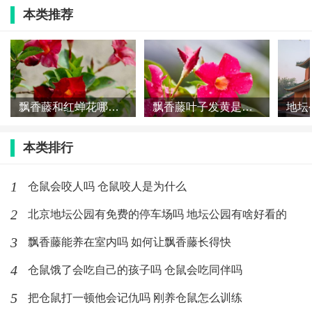
花什么时候开
本类推荐
(23)人喜欢
2019-12-19
雪宝加湿器在哪买 雪宝加湿器多少钱
飘香藤和红蝉花哪个好养 飘香藤和红蝉花差别在哪
飘香藤叶子发黄是啥原因 飘香藤叶子老黄怎么办
(18)人喜欢
2019-12-19
玉米石是虹之玉吗 玉米石和虹之玉有何
本类排行
差别
1
(21)人喜欢
2019-12-19
仓鼠会咬人吗 仓鼠咬人是为什么
2
北京地坛公园有免费的停车场吗 地坛公园有啥好看的
养仓鼠要打预防针吗 仓鼠受伤了会自己
好吗
3
飘香藤能养在室内吗 如何让飘香藤长得快
(12)人喜欢
2019-12-19
4
仓鼠饿了会吃自己的孩子吗 仓鼠会吃同伴吗
5
把仓鼠打一顿他会记仇吗 刚养仓鼠怎么训练