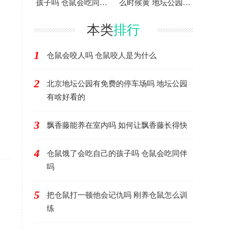
孩子吗 仓鼠会吃同伴
么时候黄 地坛公园银
吗
杏大道怎么走
本类
排行
1
仓鼠会咬人吗 仓鼠咬人是为什么
2
北京地坛公园有免费的停车场吗 地坛公园
有啥好看的
3
飘香藤能养在室内吗 如何让飘香藤长得快
4
仓鼠饿了会吃自己的孩子吗 仓鼠会吃同伴
吗
5
把仓鼠打一顿他会记仇吗 刚养仓鼠怎么训
练