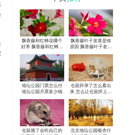
送
会
飘香藤和红蝉花哪个
飘香藤叶子发黄是啥
是
好养 飘香藤和红蝉花
原因 飘香藤叶子老黄
差别在哪
怎么办
家
地坛公园门票怎么付
仓鼠怀孕了怎么看出
地坛公园月票多少钱
来 怎么让仓鼠怀上宝
宝
仓鼠饿了会吃自己的
北京地坛公园银杏什