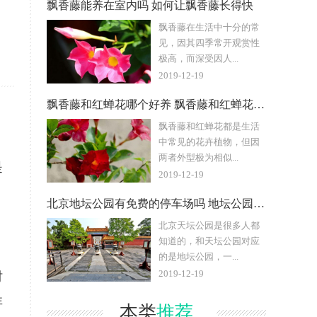
！
飘香藤能养在室内吗 如何让飘香藤长得快
飘香藤在生活中十分的常
见，因其四季常开观赏性
极高，而深受因人...
2019-12-19
飘香藤和红蝉花哪个好养 飘香藤和红蝉花差别在哪
飘香藤和红蝉花都是生活
中常见的花卉植物，但因
两者外型极为相似...
是
2019-12-19
北京地坛公园有免费的停车场吗 地坛公园有啥好看的
北京天坛公园是很多人都
知道的，和天坛公园对应
的是地坛公园，一...
2019-12-19
时
非
本类
推荐