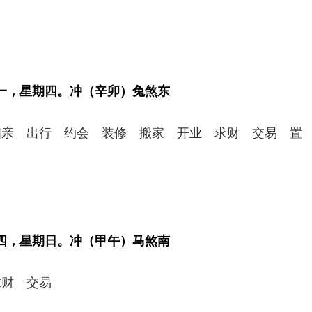
初一，星期四。冲（辛卯）兔煞东
相亲 出行 约会 装修 搬家 开业 求财 交易 置
初四，星期日。冲（甲午）马煞南
求财 交易