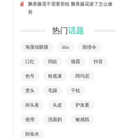
6
飘香藤需不需要剪枝 飘香藤花谢了怎么修
剪
热门
话题
海藻绿眼膜
lilia
陈情令
口红
同款
颈霜
抖音
色号
粉底液
阿玛尼
烫头
毛躁
干枯
掉头发
头皮
护发素
使用
洗面奶
敏感肌
卸妆水