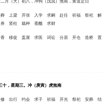
年十二月（大）初八，冲狗（戊戍）煞南，黄道定日
安葬 上梁 开张 入学 求嗣 赴任 祈福 祭祀 解
立券 竖柱 栽种 斋醮 求财
安香 移徙 盖屋 求医 词讼 分居 开仓 造桥 置
一月三十，星期三。冲（庚寅）虎煞南
装修 出行 约会 求子 祈福 开光 祭祀 安葬 结