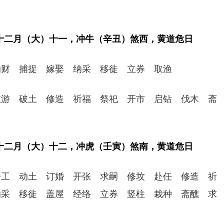
年十二月（大）十一，冲牛（辛丑）煞西，黄道危日
纳财 捕捉 嫁娶 纳采 移徙 立券 取渔
旅游 破土 修造 祈福 祭祀 开市 启钻 伐木 斋
年十二月（大）十二，冲虎（壬寅）煞南，黄道危日
开工 动土 订婚 开张 求嗣 修坟 赴任 修造 祈
纳采 移徙 盖屋 经络 立券 竖柱 栽种 斋醮 求