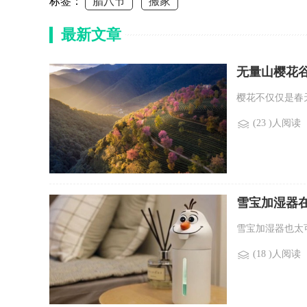
标签：
腊八节
搬家
最新文章
无量山樱花
樱花不仅仅是春
(23 )人阅读
雪宝加湿器
雪宝加湿器也太
(18 )人阅读