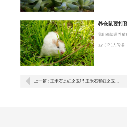
养仓鼠要打
我们都知道养猫
(12 )人阅读
上一篇 : 玉米石是虹之玉吗 玉米石和虹之玉有何差别