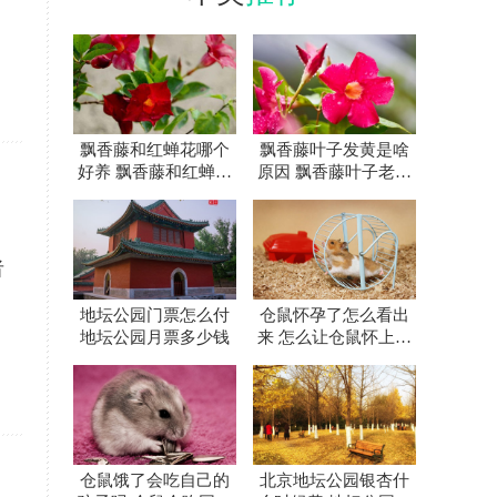
飘香藤和红蝉花哪个
飘香藤叶子发黄是啥
好养 飘香藤和红蝉花
原因 飘香藤叶子老黄
差别在哪
怎么办
者
地坛公园门票怎么付
仓鼠怀孕了怎么看出
地坛公园月票多少钱
来 怎么让仓鼠怀上宝
宝
仓鼠饿了会吃自己的
北京地坛公园银杏什