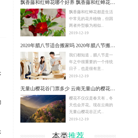
飘香藤和红蝉花哪个好养 飘香藤和红蝉花差别在哪
飘香藤和红蝉花都是生活
中常见的花卉植物，但因
两者外型极为相似...
2019-12-19
2020年腊八节适合搬家吗 2020年腊八节搬家好不好
我们都知道，腊八节是一
年之中很重要的一个传统
日子，也是很有意...
仓
2019-12-19
无量山樱花谷门票多少 云南无量山的樱花什么时候开
樱花不仅仅是春天有，冬
物
天也会开花。现在云南的
无量山樱花谷正式...
2019-12-19
仓
本类
推荐