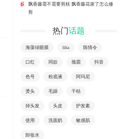
6
飘香藤需不需要剪枝 飘香藤花谢了怎么修
剪
热门
话题
海藻绿眼膜
lilia
陈情令
口红
同款
颈霜
抖音
色号
粉底液
阿玛尼
烫头
毛躁
干枯
掉头发
头皮
护发素
使用
洗面奶
敏感肌
卸妆水